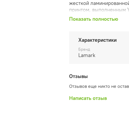
жесткой ламинированной
принтом, выполненным У
Внутренний блок из бело
Показать полностью
изделия 110х205 мм. Пят
смородина и мускатная 
стильной организации л
Характеристики
Lamark Delight Time - а
Отличный вариант подар
Бренд
Lamark
Отзывы
Отзывов еще никто не оста
Написать отзыв