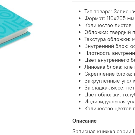
Тип товара:
Записна
Формат:
110х205 мм
Количество листов:
Обложка:
твердый 
Текстура обложки:
м
Внутренний блок: о
Плотность внутренн
Цвет внутреннего б
Линовка блока: кле
Скрепление блока:
Закругленные уголк
Закладка-ляссе: нет
Цвет обложки: голу
Индивидуальная упа
Количество цветов в
Описание
Записная книжка серии L