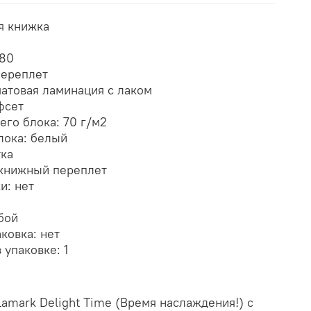
я книжка
 80
переплет
атовая ламинация с лаком
фсет
его блока: 70 г/м2
лока: белый
тка
книжный переплет
и: нет
бой
ковка: нет
 упаковке: 1
amark Delight Time (Время наслаждения!) с