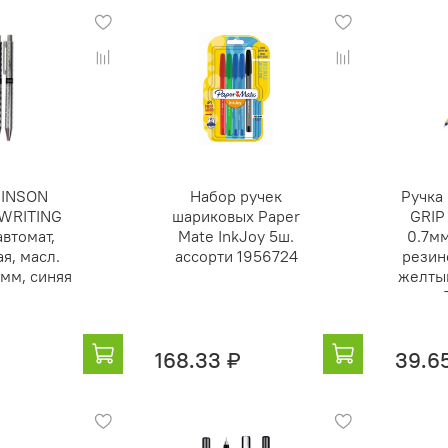
VINSON
Набор ручек
Ручка
WRITING
шариковых Paper
GRIP
автомат,
Mate InkJoy 5ш.
0.7м
я, масл.
ассорти 1956724
резин
7мм, синяя
желтый
168.33 ₽
39.6