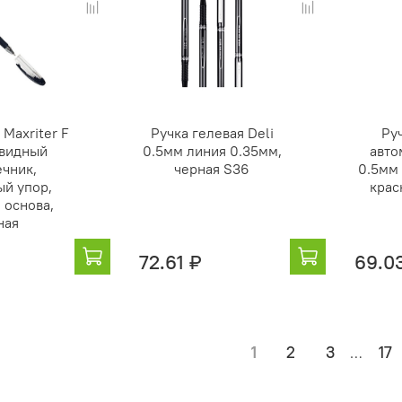
 Maxriter F
Ручка гелевая Deli
Ру
овидный
0.5мм линия 0.35мм,
авто
чник,
черная S36
0.5мм
й упор,
крас
 основа,
ная
72.61 ₽
69.0
1
2
3
17
…