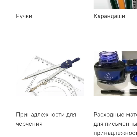
Ручки
Карандаши
Принадлежности для
Расходные ма
черчения
для письменн
принадлежнос