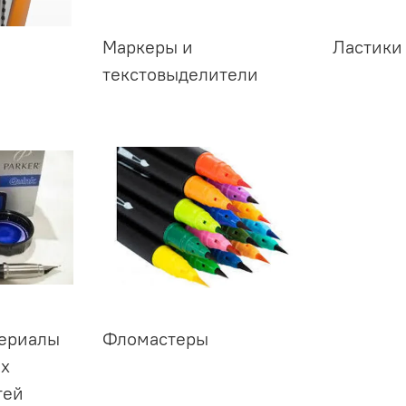
Маркеры и
Ластики
текстовыделители
териалы
Фломастеры
ых
тей