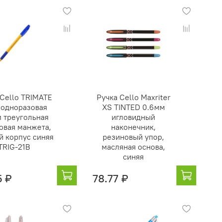
 Cello TRIMATE
Ручка Cello Maxriter
 одноразовая
XS TINTED 0.6мм
м треугольная
игловидный
овая манжета,
наконечник,
 корпус синяя
резиновый упор,
TRIG-21B
масляная основа,
синяя
5 ₽
78.77 ₽