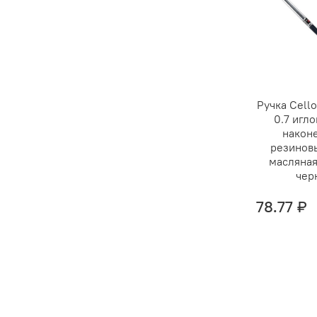
Ручка Cello
0.7 игл
наконе
резиновы
масляная
чер
78.77 ₽