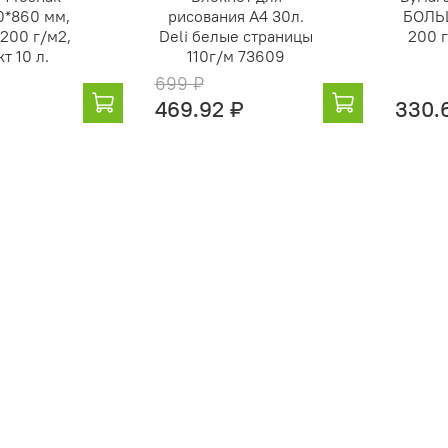
0*860 мм,
рисования А4 30л.
БОЛЬШ
200 г/м2,
Deli белые страницы
200 
т 10 л.
110г/м 73609
699 ₽
469.92 ₽
330.