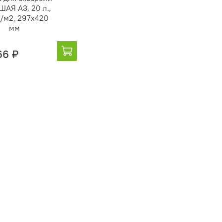
АЯ А3, 20 л.,
г/м2, 297х420
мм
66 ₽