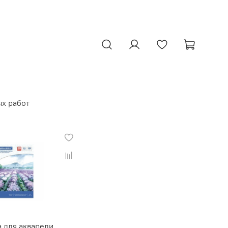
ых работ
а для акварели