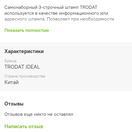
Cамонаборный 3-строчный штамп TRODAT
используется в качестве информационного или
адресного штампа. Позволяет при необходимости
быстро изменить текст оттиска.
Показать полностью
Максимальное количество строчных букв в строке - 22,
прописных - 15 в зависимости от шрифта - 2,2-3,1.
Изготовлен из пластика черного цвета. Корпус штампа
Характеристики
снабжен прозрачным верхним окном для
идентификации оттиска цвет которого - синий. Размер
Бренд
оттиска - 38х14 мм. Поставляется в комплекте с
TRODAT IDEAL
пинцетом, сменной подушкой и кассой шрифта в
Страна производства
блистере с европодвесом.
Китай
Отзывы
Отзывов еще никто не оставлял
Написать отзыв