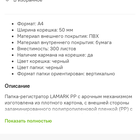
Формат: А4
Ширина корешка: 50 мм
Материал внешнего покрытия:
ПВХ
Материал внутреннего покрытия: бумага
Вместимость: 300 листов
Наличие кармана на корешке: да
Цвет корешка:
черный
Цвет папки:
черный
Формат папки ориентирован: вертикально
Описание
Папка-регистратор LAMARK РР с арочным механизмом
изготовлена из плотного картона, с внешней стороны
заламинированного полипропиленовой пленкой (РР) с
текстурой "лен", внутри оклеена бумагой с алфавитно-
Показать полностью
цифровым полем для классификации на левой стороне.
Прорези на крышке удерживают папку закрытой даже
при большом количестве документов. Ширина корешка
50 мм. Вместимость до 300 листов формата А4. Нижние