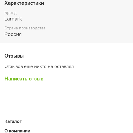
Характеристики
края защищены металлическим кантом, что сохраняет
папку при длительной интенсивной эксплуатации.
Бренд
Карман со сменной индексной вставкой на корешке.
Lamark
Цвет черный.
Страна производства
Россия
Отзывы
Отзывов еще никто не оставлял
Написать отзыв
Каталог
О компании