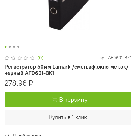
(0)
арт.
AF0601-BK1
Регистратор 50мм Lamark /смен.иф.окно мет.ок/
черный AF0601-BK1
278.96 ₽
В корзину
Купить в 1 клик
В избранное