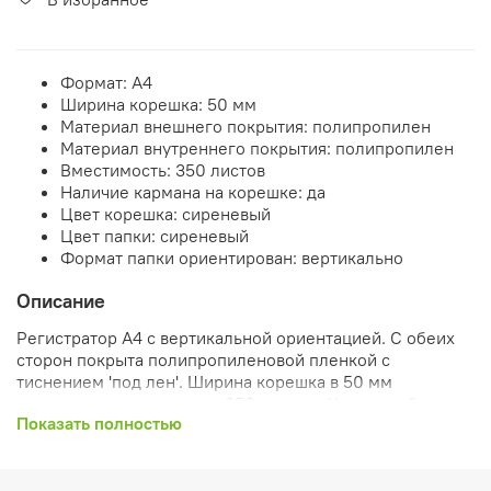
Формат: А4
Ширина корешка: 50 мм
Материал внешнего покрытия:
полипропилен
Материал внутреннего покрытия:
полипропилен
Вместимость: 350 листов
Наличие кармана на корешке: да
Цвет корешка: сиреневый
Цвет папки: сиреневый
Формат папки ориентирован: вертикально
Описание
Регистратор A4 с вертикальной ориентацией. С обеих
сторон покрыта полипропиленовой пленкой с
тиснением 'под лен'. Ширина корешка в 50 мм
позволяет разместить до 350 листов.
Усиленный
Показать полностью
механизм для точного закрытия: дуги идеально
сходятся, повышенная прочность.
Пластиковый
карман со сменным ярлычком на корешке папки.