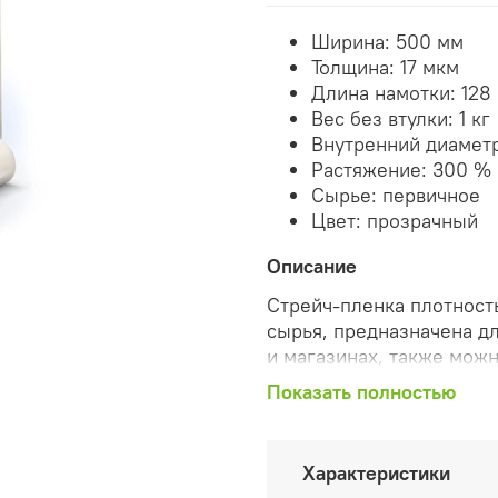
Ширина: 500 мм
Толщина: 17 мкм
Длина намотки: 128
Вес без втулки: 1 кг
Внутренний диаметр
Растяжение: 300 %
Сырье: первичное
Цвет: прозрачный
Описание
Стрейч-пленка плотност
сырья, предназначена дл
и магазинах, также мож
продукции. Стрейч-плен
Показать полностью
хватит на продолжитель
300%.
Характеристики