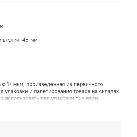
 м
 втулки: 48 мм
ью 17 мкм, произведенная из первичного
я упаковки и палетирования товара на складах
но использовать для упаковки пищевой
ки шириной 50 см и длиной намотки 128 м
ное время. Цвет - прозрачный, растяжение