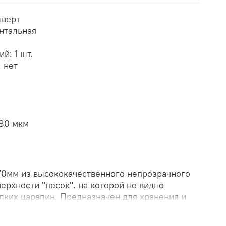
нверт
нтальная
й: 1 шт.
 нет
180 мкм
70мм из высококачественного непрозрачного
верхности "песок", на которой не видно
лких царапин. Предназначен для хранения и
ого количества документов. Цвет ZIP-пакета -
сиковый, розовый, бежевый. Удобная ZIP-