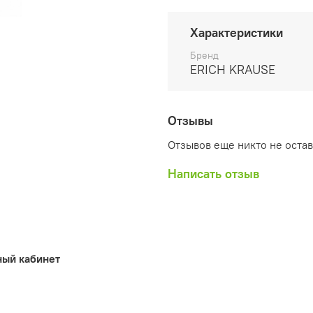
молния обеспечивает быс
232х78мм, толщина мате
Характеристики
Поставляется в различн
Бренд
ERICH KRAUSE
Отзывы
Отзывов еще никто не оста
Написать отзыв
ный кабинет