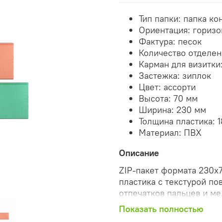
Тип папки
:
папка ко
Ориентация: горизо
Фактура: песок
Количество отделени
Карман для визитки:
Застежка: зиплок
Цвет: ассорти
Высота: 70 мм
Ширина: 230 мм
Толщина пластика: 
Материал: ПВХ
Описание
ZIP-пакет формата 230х
пластика с текстурой по
отпечатков пальцев и ме
транспортировки небольш
Показать полностью
ассорти: оливковый, пер