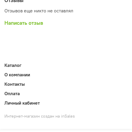
Отзывы
комплектацию и конструкцию данной модели для
улучшения эксплуатационных свойств без
Отзывов еще никто не оставлял
предварительного уведомления.
Написать отзыв
Каталог
О компании
Контакты
Оплата
Личный кабинет
Интернет-магазин создан на inSales