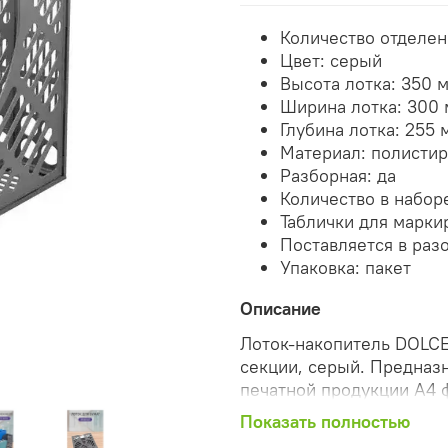
Количество отделен
Цвет: серый
Высота лотка: 350 
Ширина лотка: 300
Глубина лотка: 255 
Материал: полисти
Разборная: да
Количество в наборе
Таблички для марки
Поставляется в раз
Упаковка: пакет
Описание
Лоток-накопитель DOLCE
секции, серый. Предназ
печатной продукции А4 
Сборно-разборная конст
Показать полностью
255х300х350 мм. Постав