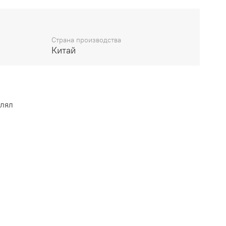
м виде.
Страна производства
Китай
влял