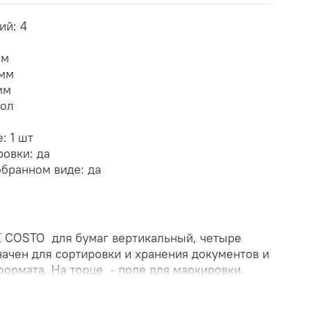
ий: 4
мм
 мм
мм
рол
: 1 шт
ровки: да
обранном виде: да
 COSTO для бумаг вертикальный, четыре
начен для сортировки и хранения документов и
формата. На торце - поле для маркировки.
рукция. Сетчатый пластик. Размеры (ДхШхВ):
ляется в индивидуальной упаковке с цветным