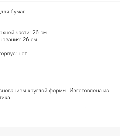
 для бумаг
хней части:
26
см
нования:
26
см
орпус: нет
 основанием круглой формы. Изготовлена из
тика.
ей поверхности присутствуют ребра