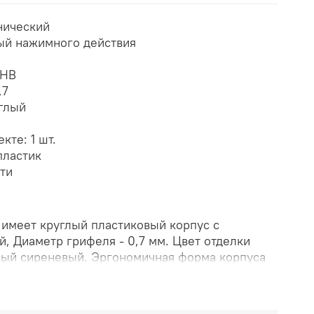
нический
ый нажимного действия
а
 НВ
,7
глый
кте: 1 шт.
пластик
рти
имеет круглый пластиковый корпус с
, Диаметр грифеля - 0,7 мм. Цвет отделки
вый сиреневый. Эргономичная форма корпуса
ь карандаш в руке при рисовании, черчении и