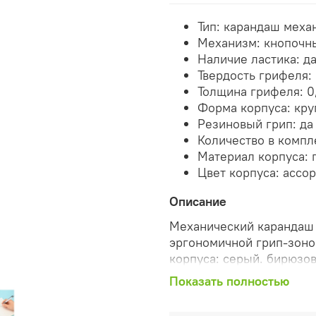
Тип: карандаш меха
Механизм: кнопочн
Наличие ластика: д
Твердость грифеля:
Толщина грифеля: 0
Форма корпуса: кру
Резиновый грип: да
Количество в компле
Материал корпуса: 
Цвет корпуса: ассо
Описание
Механический карандаш 
эргономичной грип-зоной
корпуса: серый. бирюзо
позволяет удобно держат
Показать полностью
т.п.