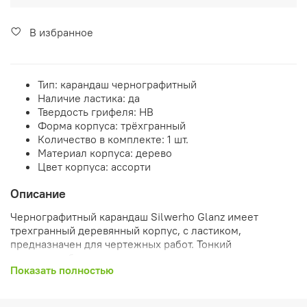
В избранное
Тип: карандаш чернографитный
Наличие ластика: да
Твердость грифеля: НВ
Форма корпуса: трёхгранный
Количество в комплекте: 1 шт.
Материал корпуса: дерево
Цвет корпуса: ассорти
Описание
Чернографитный карандаш Silwerho Glanz имеет
трехгранный деревянный корпус, с ластиком,
предназначен для чертежных работ. Тонкий
стержень
обеспечивает аккуратное нанесение
Показать полностью
линий. За счет эргономичной формы
рука долго не
устает при работе. Равномерное крепление грифеля к
корпусу карандаша
защищает от крошения и поломки.