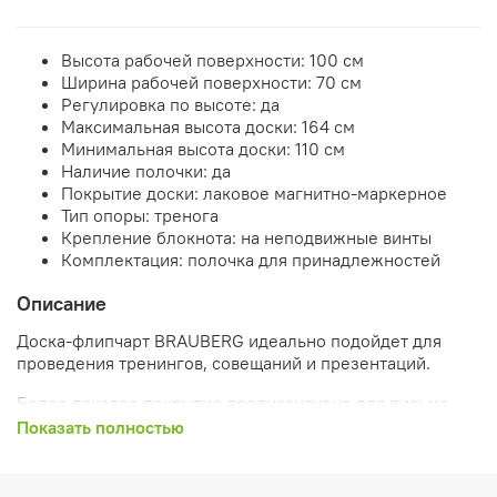
Высота рабочей поверхности: 100 см
Ширина рабочей поверхности: 70 см
Регулировка по высоте: да
Максимальная высота доски: 164 см
Минимальная высота доски: 110 см
Наличие полочки: да
Покрытие доски: лаковое магнитно-маркерное
Тип опоры: тренога
Крепление блокнота: на неподвижные винты
Комплектация: полочка для принадлежностей
Описание
Доска-флипчарт BRAUBERG идеально подойдет для
проведения тренингов, совещаний и презентаций.
Белое лаковое покрытие предназначено для письма
специальными маркерами для белой доски. Размер
Показать полностью
доски – 100х70 см. Регулируется по высоте до 164 см.
Устанавливается на треноге. Металлическая
поверхность позволяет размещать объявления при