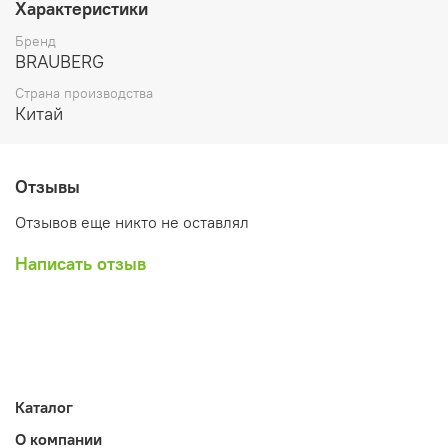
Характеристики
помощи магнитов. Блокнот крепится при помощи
неподвижных винтов. Снабжена полочкой для
Бренд
аксессуаров. Для защиты рабочей поверхности доски на
BRAUBERG
нее нанесена защитная пленка. Перед началом работы
Страна производства
необходимо удалить защитную пленку.
Китай
Отзывы
Отзывов еще никто не оставлял
Написать отзыв
Каталог
О компании