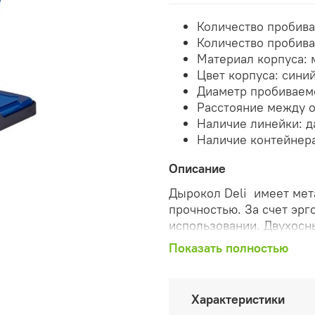
Количество пробива
Количество пробива
Материал корпуса: 
Цвет корпуса: сини
Диаметр пробиваемо
Расстояние между о
Наличие линейки
: д
Наличие контейнера
Описание
Дырокол Deli имеет мет
прочностью. За счет эр
использовании. Двухосн
позволяет экономить до
Показать полностью
пробойникам обеспечива
Количество пробиваемых 
расстояние между отвер
Характеристики
поможет пробить отверс