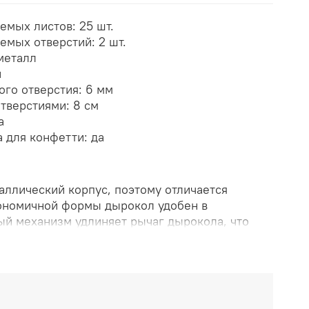
емых листов: 25 шт.
емых отверстий: 2 шт.
металл
й
го отверстия: 6 мм
тверстиями: 8 см
а
 для конфетти: да
аллический корпус, поэтому отличается
гономичной формы дырокол удобен в
ый механизм удлиняет рычаг дырокола, что
 50% усилий. Благодаря качественным
ет легкое и точное пробивание бумаги.
отверстий - 2, диаметр каждого - 6 мм,
стиями - 8 мм. Ограничительная линейка
тия в нужных местах.
Фиксирующий механизм.