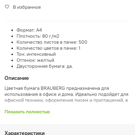
В избранное
Формат: А4
Плотность: 80 г/м2
Количество листов в пачке: 500
Количество цветов в пачке: 1
Тон: интенсивный
Оттенок: желтый
Двусторонняя бумага: да.
Описание
Цветная бумага BRAUBERG предназначена для
использования в офисе и дома. Идеально подойдет для
офисной техники, оформления писем и приглашений, в
качестве разделителей для архивации, а также для
Показать полностью
детского творчества (изготовления поделок и
аппликаций).
Упакована в пачку из 500 листов формата А4. В
Характеристики
упаковке бумага интенсивного тона желтого цвета.