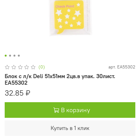
(0)
арт.
EA55302
Блок с л/к Deli 51x51мм 2цв.в упак. 30лист.
EA55302
32.85 ₽
В корзину
Купить в 1 клик