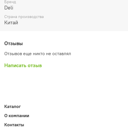
блокнотах. Они прекрасно подходят для оформления
Бренд
тетрадей, блокнотов, планеров, фотоальбомов и
Deli
альбомов. Если вы занимаетесь скрапбукингом,
Страна производства
скетчингом, стикербуком или просто ведете
Китай
ежедневник, эти стикеры станут вашим незаменимым
помощником.
Отзывы
Отзывов еще никто не оставлял
Написать отзыв
Каталог
О компании
Контакты