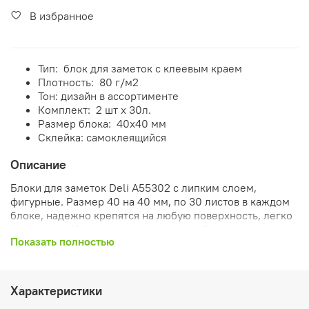
В избранное
Тип: блок для заметок с клеевым краем
Плотность: 80 г/м2
Тон: дизайн в ассортименте
Комплект: 2 шт х 30л.
Размер блока: 40x40 мм
Склейка: самоклеящийся
Описание
Блоки для заметок Deli А55302 с липким слоем,
фигурные. Размер 40 на 40 мм, по 30 листов в каждом
блоке, надежно крепятся на любую поверхность, легко
снимаются. Не оставляют следов, удобны для
Показать полностью
размещения напоминаний, заметок. 6 упаковок с
разным дизайном в ассортименте. Стикеры
многоразовые. Оригинальный дизайн из круглых и
квадратных стикеров. Применение стикеров:
Характеристики
предназначены для использования в книгах, журналах,