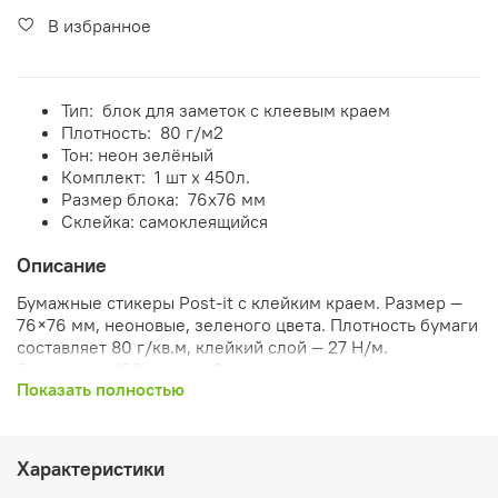
В избранное
Тип: блок для заметок с клеевым краем
Плотность: 80 г/м2
Тон: неон зелёный
Комплект: 1 шт х 450л.
Размер блока: 76x76 мм
Склейка: самоклеящийся
Описание
Бумажные стикеры
Post-it
с клейким краем. Размер —
76×76 мм, неоновые, зеленого цвета. Плотность бумаги
составляет 80 г/кв.м, клейкий слой — 27
Н/м
.
В упаковке 450 листов. Стикеры отлично держатся
Показать полностью
на любых поверхностях и предметах. После удаления
бумаги на поверхности не остается следов клеевого
состава, лист можно крепить повторно.
Характеристики