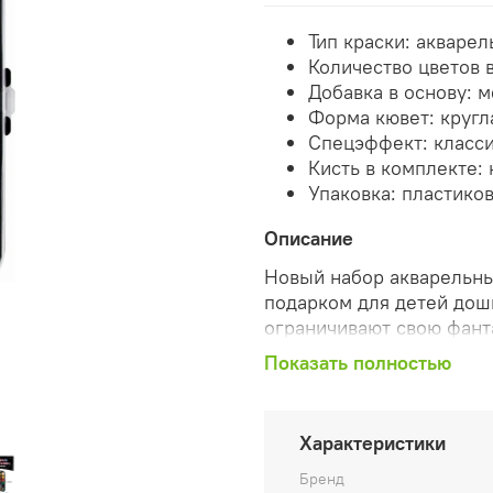
Тип краски: акварел
Количество цветов в
Добавка в основу: 
Форма кювет: кругл
Спецэффект: класси
Кисть в комплекте: 
Упаковка: пластико
Описание
Новый набор акварельны
подарком для детей дош
ограничивают свою фант
разнообразные материал
Показать полностью
Набор акварели "Фантази
неоновых и 6 перламутр
чёрного цвета с европо
Характеристики
Красивая палитра цвето
Бренд