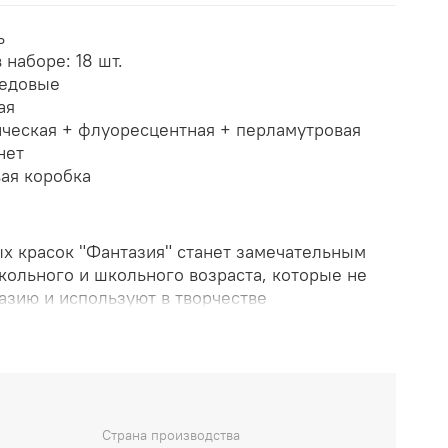
ь
 наборе: 18 шт.
медовые
ая
ческая + флуоресцентная + перламутровая
нет
вая коробка
х красок "Фантазия" станет замечательным
кольного и школьного возраста, которые не
азию и используют в творчестве
ы и техники.
я" включает в себя 6 классических, 6
овых цветов.
Краски разлиты в донышко
двесом, прозрачная крышка.
в (классические, неоновые, перламутровые)
Страна производства