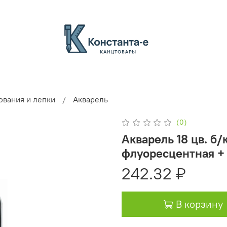
ования и лепки
Акварель
(0)
Акварель 18 цв. б/
флуоресцентная +
242.32 ₽
В корзину